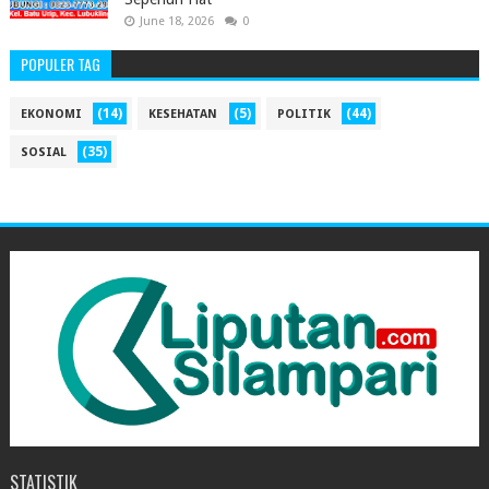
June 18, 2026
0
POPULER TAG
(14)
(5)
(44)
EKONOMI
KESEHATAN
POLITIK
(35)
SOSIAL
STATISTIK