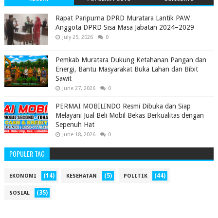
‎Rapat Paripurna DPRD Muratara Lantik PAW
Anggota DPRD Sisa Masa Jabatan 2024–2029 ‎
July 25, 2026
0
Pemkab Muratara Dukung Ketahanan Pangan dan
Energi, Bantu Masyarakat Buka Lahan dan Bibit
Sawit
June 27, 2026
0
PERMAI MOBILINDO Resmi Dibuka dan Siap
Melayani Jual Beli Mobil Bekas Berkualitas dengan
Sepenuh Hat
June 18, 2026
0
POPULER TAG
(14)
(5)
(44)
EKONOMI
KESEHATAN
POLITIK
(35)
SOSIAL