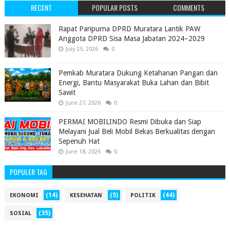
RECENT
POPULAR POSTS
COMMENTS
‎Rapat Paripurna DPRD Muratara Lantik PAW
Anggota DPRD Sisa Masa Jabatan 2024–2029 ‎
July 25, 2026
0
Pemkab Muratara Dukung Ketahanan Pangan dan
Energi, Bantu Masyarakat Buka Lahan dan Bibit
Sawit
June 27, 2026
0
PERMAI MOBILINDO Resmi Dibuka dan Siap
Melayani Jual Beli Mobil Bekas Berkualitas dengan
Sepenuh Hat
June 18, 2026
0
POPULER TAG
(14)
(5)
(44)
EKONOMI
KESEHATAN
POLITIK
(35)
SOSIAL