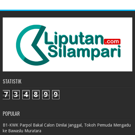
STATISTIK
7
3
4
8
9
9
POPULAR
B1-KWK Parpol Bakal Calon Dinilai Janggal, Tokoh Pemuda Mengadu
ke Bawaslu Muratara