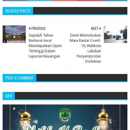
RELATED POSTS
PREVIOUS
NEXT
Sepuluh Tahun
Demi Memutuskan
Berturut-turut
Mata Rantai Covid-
Mendapatkan Opini
19, Walikota
Tertinggi Dalam
Lakukan
Laporan Keuangan
Penyemprotan
Disfektan
POST A COMMENT
ADV