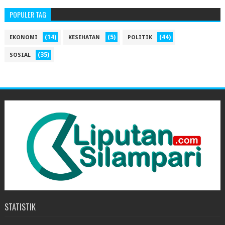
POPULER TAG
(14)
(5)
(44)
EKONOMI
KESEHATAN
POLITIK
(35)
SOSIAL
STATISTIK