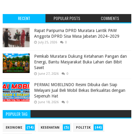
RECENT
POPULAR POSTS
COMMENTS
‎Rapat Paripurna DPRD Muratara Lantik PAW
Anggota DPRD Sisa Masa Jabatan 2024–2029 ‎
July 25, 2026
0
Pemkab Muratara Dukung Ketahanan Pangan dan
Energi, Bantu Masyarakat Buka Lahan dan Bibit
Sawit
June 27, 2026
0
PERMAI MOBILINDO Resmi Dibuka dan Siap
Melayani Jual Beli Mobil Bekas Berkualitas dengan
Sepenuh Hat
June 18, 2026
0
POPULER TAG
(14)
(5)
(44)
EKONOMI
KESEHATAN
POLITIK