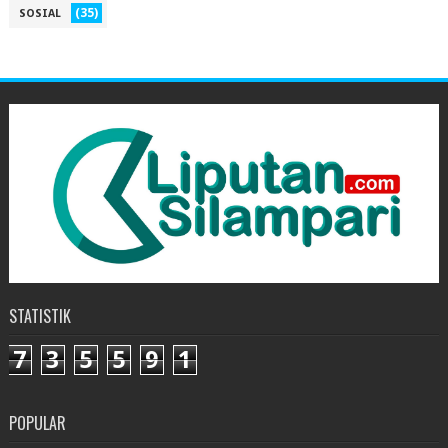
(35)
SOSIAL
STATISTIK
7
3
5
5
9
1
POPULAR