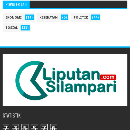
POPULER TAG
(14)
(5)
(44)
EKONOMI
KESEHATAN
POLITIK
(35)
SOSIAL
STATISTIK
7
3
5
5
7
6