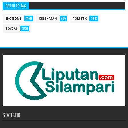
POPULER TAG
(14)
(5)
(44)
EKONOMI
KESEHATAN
POLITIK
(35)
SOSIAL
STATISTIK