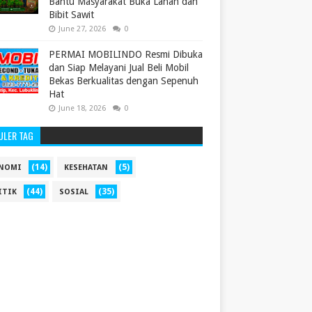
Bantu Masyarakat Buka Lahan dan
Bibit Sawit
June 27, 2026
0
PERMAI MOBILINDO Resmi Dibuka
dan Siap Melayani Jual Beli Mobil
Bekas Berkualitas dengan Sepenuh
Hat
June 18, 2026
0
ULER TAG
(14)
(5)
NOMI
KESEHATAN
(44)
(35)
ITIK
SOSIAL