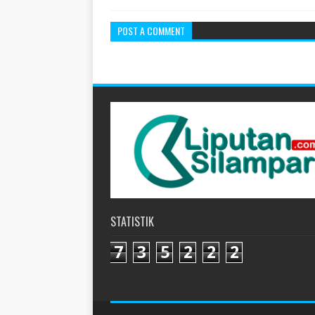
POST A COMMENT
STATISTIK
7
3
5
2
2
2