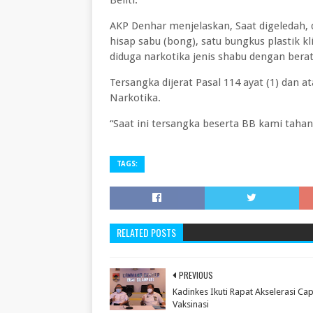
Beliti.
AKP Denhar menjelaskan, Saat digeledah, d
hisap sabu (bong), satu bungkus plastik kli
diduga narkotika jenis shabu dengan berat
Tersangka dijerat Pasal 114 ayat (1) dan 
Narkotika.
“Saat ini tersangka beserta BB kami taha
TAGS:
RELATED POSTS
PREVIOUS
Kadinkes Ikuti Rapat Akselerasi Ca
Vaksinasi