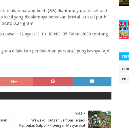
itemukan barang bukti (BB) diantaranya, satu set alat
p kecil yang didalamnya berisikan kristal kristal putih
 bruto 0.24 gram.
atau pasal 112 ayat (1) UU RI NO. 35 Tahun 2009 tentang
n guna dilakukan pendalaman perkara,” pungkasnya.(Ajn)
POP
EKO
POL
NEXT
paian
Wawako : Jangan Sampai Terjadi
Keributan Satpol PP Dengan Masyarakat