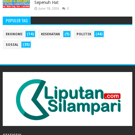
Sepenuh Hat
June 18, 2026
0
POPULER TAG
(14)
(5)
(44)
EKONOMI
KESEHATAN
POLITIK
(35)
SOSIAL