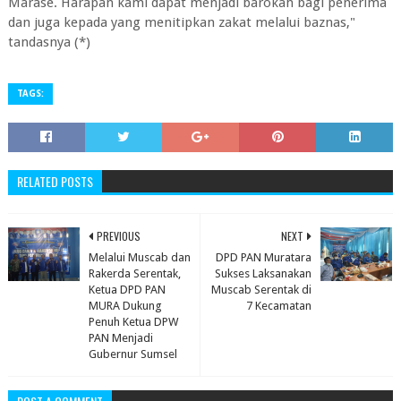
Marase. Harapan kami dapat menjadi barokah bagi penerima
dan juga kepada yang menitipkan zakat melalui baznas,"
tandasnya (*)
TAGS:
RELATED POSTS
PREVIOUS
NEXT
Melalui Muscab dan
DPD PAN Muratara
Rakerda Serentak,
Sukses Laksanakan
Ketua DPD PAN
Muscab Serentak di
MURA Dukung
7 Kecamatan
Penuh Ketua DPW
PAN Menjadi
Gubernur Sumsel