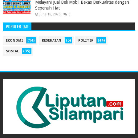
Melayani Jual Beli Mobil Bekas Berkualitas dengan
Sepenuh Hat
June 18, 2026
0
POPULER TAG
(14)
(5)
(44)
EKONOMI
KESEHATAN
POLITIK
(35)
SOSIAL