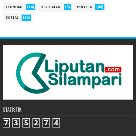
(14)
(5)
(44)
EKONOMI
KESEHATAN
POLITIK
(35)
SOSIAL
STATISTIK
7
3
5
2
7
4