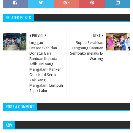
RELATED POSTS
PREVIOUS
NEXT
Linggau
Bupati Serahkan
Bersedekah dan
Langsung Bantuan
Donatur Beri
Sembako melalui E-
Bantuan Kepada
Warong
Adik Dini yang
Mengalami Kanker
Otak Kecil Serta
Zaki Yang
Mengalami Lumpuh
Sejak Lahir
POST A COMMENT
ADV