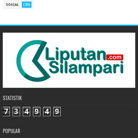
(35)
SOSIAL
STATISTIK
7
3
4
9
4
9
POPULAR