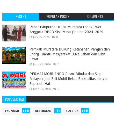
RECENT
POPULAR POSTS
COMMENTS
‎Rapat Paripurna DPRD Muratara Lantik PAW
Anggota DPRD Sisa Masa Jabatan 2024–2029 ‎
July 25, 2026
0
Pemkab Muratara Dukung Ketahanan Pangan dan
Energi, Bantu Masyarakat Buka Lahan dan Bibit
Sawit
June 27, 2026
0
PERMAI MOBILINDO Resmi Dibuka dan Siap
Melayani Jual Beli Mobil Bekas Berkualitas dengan
Sepenuh Hat
June 18, 2026
0
POPULER TAG
(14)
(5)
(44)
EKONOMI
KESEHATAN
POLITIK