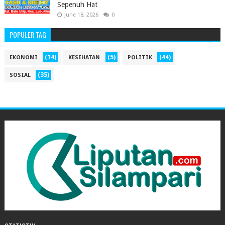
Sepenuh Hat
June 18, 2026
0
POPULER TAG
(14)
(5)
(44)
EKONOMI
KESEHATAN
POLITIK
(35)
SOSIAL