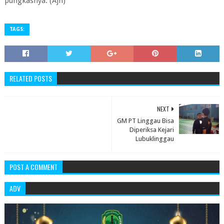
pungkasnya. (Ajn)
TAGS:
RELATED POSTS
NEXT
GM PT Linggau Bisa
Diperiksa Kejari
Lubuklinggau
POST A COMMENT
ADV