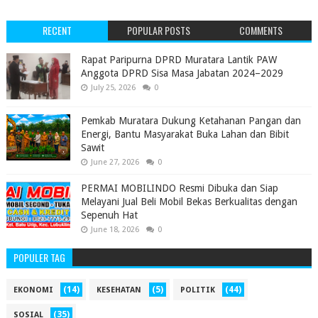
RECENT
POPULAR POSTS
COMMENTS
‎Rapat Paripurna DPRD Muratara Lantik PAW
Anggota DPRD Sisa Masa Jabatan 2024–2029 ‎
July 25, 2026
0
Pemkab Muratara Dukung Ketahanan Pangan dan
Energi, Bantu Masyarakat Buka Lahan dan Bibit
Sawit
June 27, 2026
0
PERMAI MOBILINDO Resmi Dibuka dan Siap
Melayani Jual Beli Mobil Bekas Berkualitas dengan
Sepenuh Hat
June 18, 2026
0
POPULER TAG
(14)
(5)
(44)
EKONOMI
KESEHATAN
POLITIK
(35)
SOSIAL