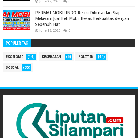
June 27, 2026
0
PERMAI MOBILINDO Resmi Dibuka dan Siap
Melayani Jual Beli Mobil Bekas Berkualitas dengan
Sepenuh Hat
June 18, 2026
0
POPULER TAG
(14)
(5)
(44)
EKONOMI
KESEHATAN
POLITIK
(35)
SOSIAL