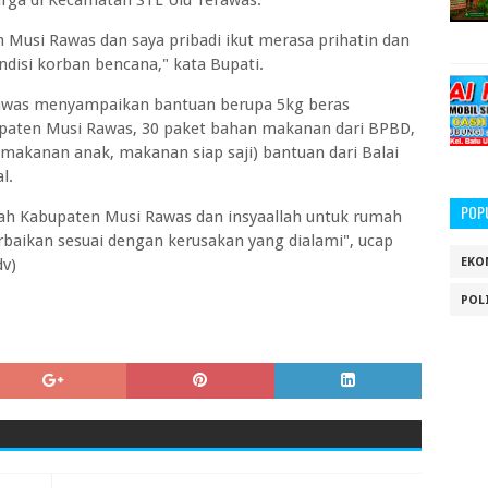
rga di Kecamatan STL Ulu Terawas.
 Musi Rawas dan saya pribadi ikut merasa prihatin dan
ndisi korban bencana," kata Bupati.
awas menyampaikan bantuan berupa 5kg beras
upaten Musi Rawas, 30 paket bahan makanan dari BPBD,
, makanan anak, makanan siap saji) bantuan dari Balai
l.
POP
tah Kabupaten Musi Rawas dan insyaallah untuk rumah
baikan sesuai dengan kerusakan yang dialami", ucap
dv)
EKO
POL