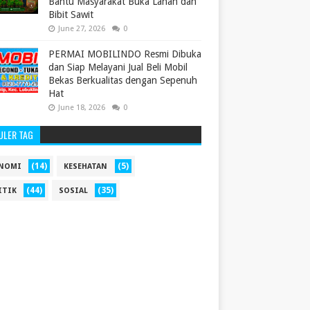
Bantu Masyarakat Buka Lahan dan
Bibit Sawit
June 27, 2026
0
PERMAI MOBILINDO Resmi Dibuka
dan Siap Melayani Jual Beli Mobil
Bekas Berkualitas dengan Sepenuh
Hat
June 18, 2026
0
ULER TAG
(14)
(5)
NOMI
KESEHATAN
(44)
(35)
ITIK
SOSIAL