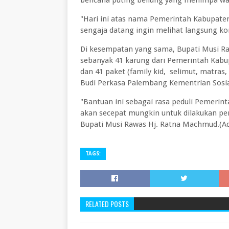
bencana puting beliung yang menimpa wa
"Hari ini atas nama Pemerintah Kabupaten
sengaja datang ingin melihat langsung ko
Di kesempatan yang sama, Bupati Musi R
sebanyak 41 karung dari Pemerintah Kab
dan 41 paket (family kid, selimut, matras
Budi Perkasa Palembang Kementrian Sosia
"Bantuan ini sebagai rasa peduli Pemerin
akan secepat mungkin untuk dilakukan per
Bupati Musi Rawas Hj. Ratna Machmud.(A
TAGS:
RELATED POSTS