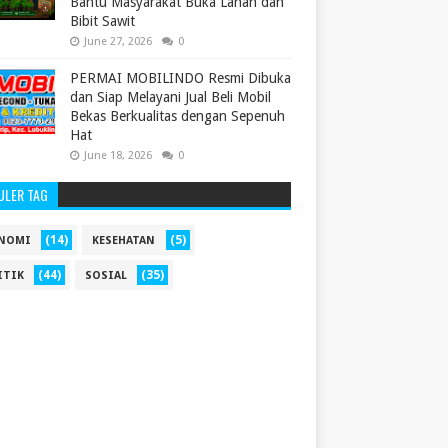
Bantu Masyarakat Buka Lahan dan
Bibit Sawit
June 27, 2026
0
PERMAI MOBILINDO Resmi Dibuka
dan Siap Melayani Jual Beli Mobil
Bekas Berkualitas dengan Sepenuh
Hat
June 18, 2026
0
ULER TAG
(14)
(5)
NOMI
KESEHATAN
(44)
(35)
ITIK
SOSIAL