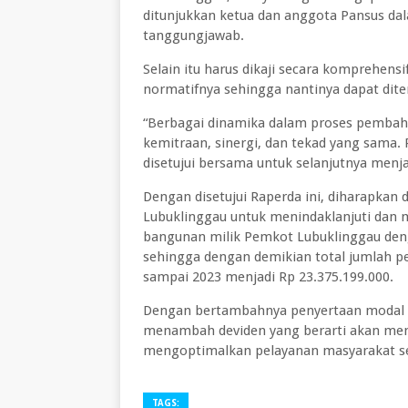
ditunjukkan ketua dan anggota Pansus da
tanggungjawab.
Selain itu harus dikaji secara komprehensi
normatifnya sehingga nantinya dapat dite
“Berbagai dinamika dalam proses pembaha
kemitraan, sinergi, dan tekad yang sama. 
disetujui bersama untuk selanjutnya menj
Dengan disetujui Raperda ini, diharapka
Lubuklinggau untuk menindaklanjuti dan
bangunan milik Pemkot Lubuklinggau deng
sehingga dengan demikian total jumlah p
sampai 2023 menjadi Rp 23.375.199.000.
Dengan bertambahnya penyertaan modal P
menambah deviden yang berarti akan men
mengoptimalkan pelayanan masyarakat se
TAGS: