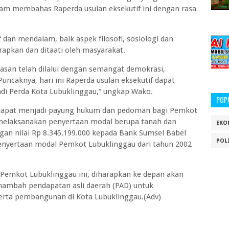
lam membahas Raperda usulan eksekutif ini dengan rasa
f dan mendalam, baik aspek filosofi, sosiologi dan
rapkan dan ditaati oleh masyarakat.
san telah dilalui dengan semangat demokrasi,
Puncaknya, hari ini Raperda usulan eksekutif dapat
adi Perda Kota Lubuklinggau,” ungkap Wako.
POP
n dapat menjadi payung hukum dan pedoman bagi Pemkot
 melaksanakan penyertaan modal berupa tanah dan
EKO
an nilai Rp 8.345.199.000 kepada Bank Sumsel Babel
POL
enyertaan modal Pemkot Lubuklinggau dari tahun 2002
emkot Lubuklinggau ini, diharapkan ke depan akan
ambah pendapatan asli daerah (PAD) untuk
rta pembangunan di Kota Lubuklinggau.(Adv)