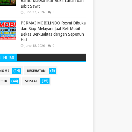
Bantu Masyarakat Buka Lahan dan
Bibit Sawit
June 27, 2026
0
PERMAI MOBILINDO Resmi Dibuka
dan Siap Melayani Jual Beli Mobil
Bekas Berkualitas dengan Sepenuh
Hat
June 18, 2026
0
ULER TAG
(14)
(5)
NOMI
KESEHATAN
(44)
(35)
ITIK
SOSIAL