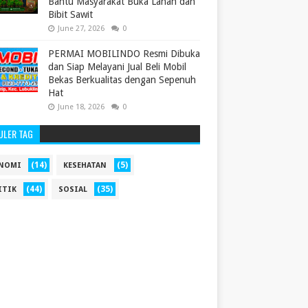
Bantu Masyarakat Buka Lahan dan
Bibit Sawit
June 27, 2026
0
PERMAI MOBILINDO Resmi Dibuka
dan Siap Melayani Jual Beli Mobil
Bekas Berkualitas dengan Sepenuh
Hat
June 18, 2026
0
ULER TAG
(14)
(5)
NOMI
KESEHATAN
(44)
(35)
ITIK
SOSIAL