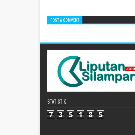
POST A COMMENT
STATISTIK
7
3
5
1
8
5