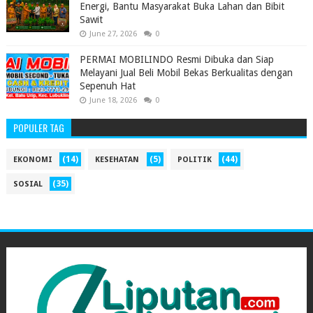
Energi, Bantu Masyarakat Buka Lahan dan Bibit
Sawit
June 27, 2026
0
PERMAI MOBILINDO Resmi Dibuka dan Siap
Melayani Jual Beli Mobil Bekas Berkualitas dengan
Sepenuh Hat
June 18, 2026
0
POPULER TAG
(14)
(5)
(44)
EKONOMI
KESEHATAN
POLITIK
(35)
SOSIAL