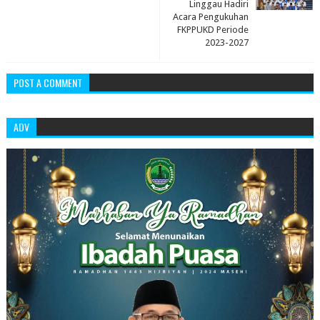
Linggau Hadiri
Acara Pengukuhan
FKPPUKD Periode
2023-2027
POST A COMMENT
ADV