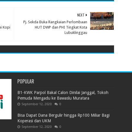
NEXT
Pj. Sekda Buka Rangkaian Perlombaan
i Kopi
HUT DWP dan PHI Tingkat Kota
Lubuklinggau
POPULAR
B1-KWK Parpol Bakal Calon Dinilai Janggal, Tokoh
Pemuda Mengadu ke Bawaslu Muratara
September 12, 2020
0
Bisa Dapat Dana Bergulir hingga Rp100 Miliar Bagi
Koperasi dan UKM
September 12, 2020
0