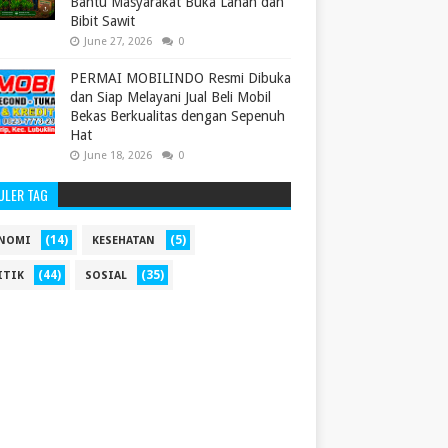
Bantu Masyarakat Buka Lahan dan
Bibit Sawit
June 27, 2026
0
PERMAI MOBILINDO Resmi Dibuka
dan Siap Melayani Jual Beli Mobil
Bekas Berkualitas dengan Sepenuh
Hat
June 18, 2026
0
ULER TAG
(14)
(5)
NOMI
KESEHATAN
(44)
(35)
ITIK
SOSIAL