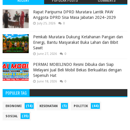
‎Rapat Paripurna DPRD Muratara Lantik PAW
Anggota DPRD Sisa Masa Jabatan 2024–2029 ‎
July 25, 2026
0
Pemkab Muratara Dukung Ketahanan Pangan dan
Energi, Bantu Masyarakat Buka Lahan dan Bibit
Sawit
June 27, 2026
0
PERMAI MOBILINDO Resmi Dibuka dan Siap
Melayani Jual Beli Mobil Bekas Berkualitas dengan
Sepenuh Hat
June 18, 2026
0
POPULER TAG
(14)
(5)
(44)
EKONOMI
KESEHATAN
POLITIK
(35)
SOSIAL