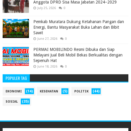
Anggota DPRD Sisa Masa Jabatan 2024–2029 ‎
July 25, 2026
0
Pemkab Muratara Dukung Ketahanan Pangan dan
Energi, Bantu Masyarakat Buka Lahan dan Bibit
Sawit
June 27, 2026
0
PERMAI MOBILINDO Resmi Dibuka dan Siap
Melayani Jual Beli Mobil Bekas Berkualitas dengan
Sepenuh Hat
June 18, 2026
0
POPULER TAG
(14)
(5)
(44)
EKONOMI
KESEHATAN
POLITIK
(35)
SOSIAL