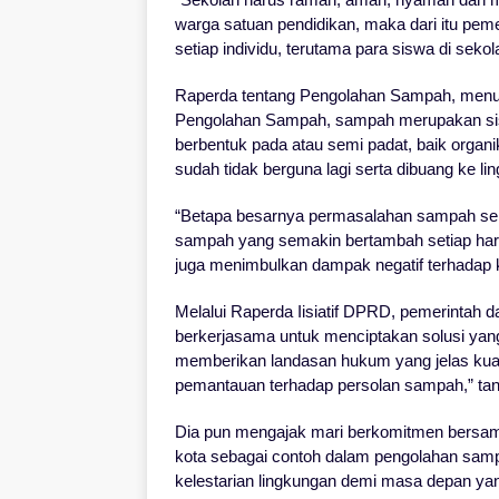
warga satuan pendidikan, maka dari itu pe
setiap individu, terutama para siswa di seko
Raperda tentang Pengolahan Sampah, menu
Pengolahan Sampah, sampah merupakan sisa
berbentuk pada atau semi padat, baik organ
sudah tidak berguna lagi serta dibuang ke l
“Betapa besarnya permasalahan sampah sert
sampah yang semakin bertambah setiap harin
juga menimbulkan dampak negatif terhadap 
Melalui Raperda Iisiatif DPRD, pemerintah
berkerjasama untuk menciptakan solusi yan
memberikan landasan hukum yang jelas kuat 
pemantauan terhadap persolan sampah,” ta
Dia pun mengajak mari berkomitmen bersama
kota sebagai contoh dalam pengolahan samp
kelestarian lingkungan demi masa depan yang