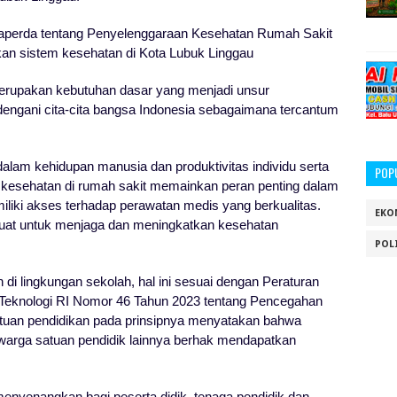
aperda tentang Penyelenggaraan Kesehatan Rumah Sakit
an sistem kesehatan di Kota Lubuk Linggau
rupakan kebutuhan dasar yang menjadi unsur
dengani cita-cita bangsa Indonesia sebagaimana tercantum
alam kehidupan manusia dan produktivitas individu serta
POP
kesehatan di rumah sakit memainkan peran penting dalam
iki akses terhadap perawatan medis yang berkualitas.
EKO
uat untuk menjaga dan meningkatkan kesehatan
POL
di lingkungan sekolah, hal ini sesuai dengan Peraturan
 Teknologi RI Nomor 46 Tahun 2023 tentang Pencegahan
tuan pendidikan pada prinsipnya menyatakan bahwa
n warga satuan pendidik lainnya berhak mendapatkan
nyenangkan bagi peserta didik, tenaga pendidik dan