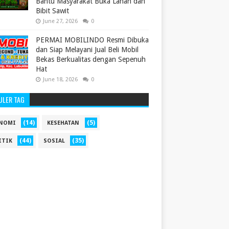
Bantu Masyarakat Buka Lahan dan
Bibit Sawit
June 27, 2026
0
PERMAI MOBILINDO Resmi Dibuka
dan Siap Melayani Jual Beli Mobil
Bekas Berkualitas dengan Sepenuh
Hat
June 18, 2026
0
ULER TAG
(14)
(5)
NOMI
KESEHATAN
(44)
(35)
ITIK
SOSIAL