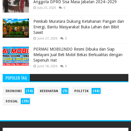
Anggota DPRD Sisa Masa Jabatan 2024–2029 ‎
July 25, 2026
0
Pemkab Muratara Dukung Ketahanan Pangan dan
Energi, Bantu Masyarakat Buka Lahan dan Bibit
Sawit
June 27, 2026
0
PERMAI MOBILINDO Resmi Dibuka dan Siap
Melayani Jual Beli Mobil Bekas Berkualitas dengan
Sepenuh Hat
June 18, 2026
0
POPULER TAG
(14)
(5)
(44)
EKONOMI
KESEHATAN
POLITIK
(35)
SOSIAL