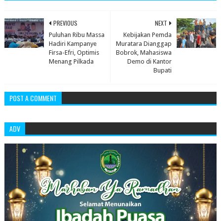
PREVIOUS
NEXT
Puluhan Ribu Massa
Kebijakan Pemda
Hadiri Kampanye
Muratara Dianggap
Firsa-Efri, Optimis
Bobrok, Mahasiswa
Menang Pilkada
Demo di Kantor
Bupati
POST A COMMENT
ADV