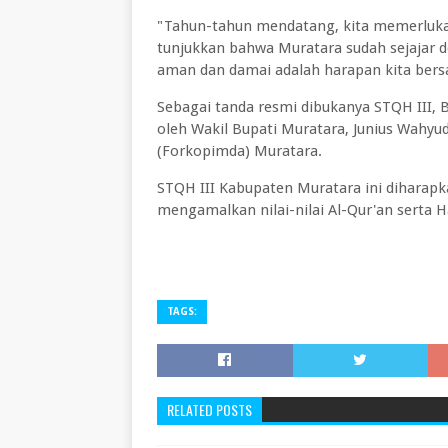
"Tahun-tahun mendatang, kita memerluka
tunjukkan bahwa Muratara sudah sejajar 
aman dan damai adalah harapan kita be
Sebagai tanda resmi dibukanya STQH III, B
oleh Wakil Bupati Muratara, Junius Wahyu
(Forkopimda) Muratara.
STQH III Kabupaten Muratara ini diharap
mengamalkan nilai-nilai Al-Qur'an serta H
TAGS:
RELATED POSTS