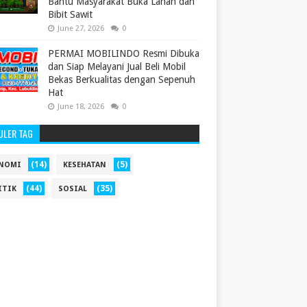
Bantu Masyarakat Buka Lahan dan
Bibit Sawit
June 27, 2026
0
PERMAI MOBILINDO Resmi Dibuka
dan Siap Melayani Jual Beli Mobil
Bekas Berkualitas dengan Sepenuh
Hat
June 18, 2026
0
ULER TAG
(14)
(5)
NOMI
KESEHATAN
(44)
(35)
ITIK
SOSIAL