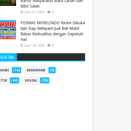
Bantu Masyarakat Buka Lahan dan
Bibit Sawit
June 27, 2026
0
PERMAI MOBILINDO Resmi Dibuka
dan Siap Melayani Jual Beli Mobil
Bekas Berkualitas dengan Sepenuh
Hat
June 18, 2026
0
ULER TAG
(14)
(5)
NOMI
KESEHATAN
(44)
(35)
ITIK
SOSIAL