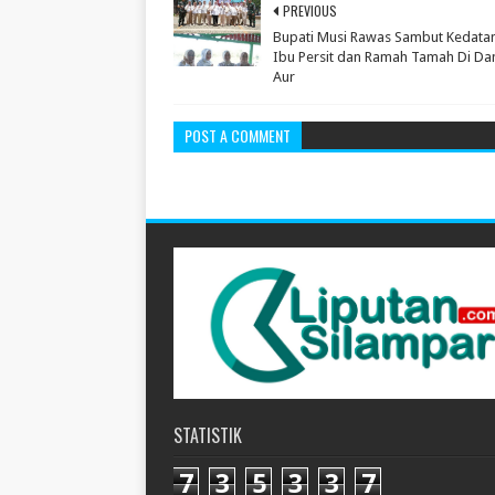
PREVIOUS
Bupati Musi Rawas Sambut Kedata
Ibu Persit dan Ramah Tamah Di Da
Aur
POST A COMMENT
STATISTIK
7
3
5
3
3
7