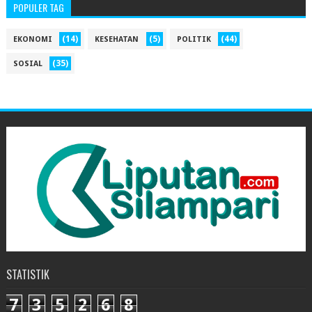
POPULER TAG
(14)
(5)
(44)
EKONOMI
KESEHATAN
POLITIK
(35)
SOSIAL
STATISTIK
7
3
5
2
6
8