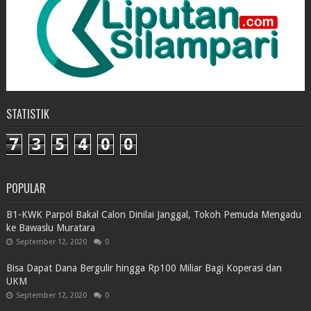
STATISTIK
7
3
5
4
0
0
POPULAR
B1-KWK Parpol Bakal Calon Dinilai Janggal, Tokoh Pemuda Mengadu
ke Bawaslu Muratara
September 12, 2020
0
Bisa Dapat Dana Bergulir hingga Rp100 Miliar Bagi Koperasi dan
UKM
September 12, 2020
0