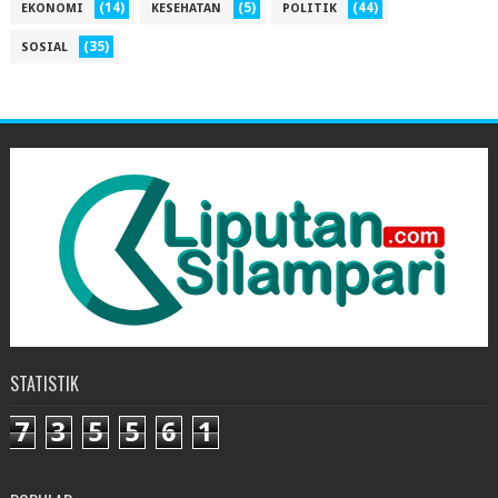
(14)
(5)
(44)
EKONOMI
KESEHATAN
POLITIK
(35)
SOSIAL
STATISTIK
7
3
5
5
6
1