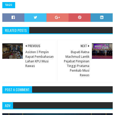
TAGS:
RELATED POSTS
PREVIOUS
NEXT
Asisten I Pimpin
Bupati Ratna
Rapat Pembahasan
Machmud Lantik
Lahan KPU Musi
Pejabat Pimpinan
Rawas
Tinggi Pratama
Pemkab Musi
Rawas
POST A COMMENT
ADV