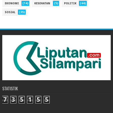
(14)
(5)
(44)
EKONOMI
KESEHATAN
POLITIK
(35)
SOSIAL
STATISTIK
7
3
5
1
5
5