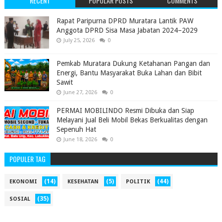
RECENT
POPULAR POSTS
COMMENTS
‎Rapat Paripurna DPRD Muratara Lantik PAW
Anggota DPRD Sisa Masa Jabatan 2024–2029 ‎
July 25, 2026
0
Pemkab Muratara Dukung Ketahanan Pangan dan
Energi, Bantu Masyarakat Buka Lahan dan Bibit
Sawit
June 27, 2026
0
PERMAI MOBILINDO Resmi Dibuka dan Siap
Melayani Jual Beli Mobil Bekas Berkualitas dengan
Sepenuh Hat
June 18, 2026
0
POPULER TAG
(14)
(5)
(44)
EKONOMI
KESEHATAN
POLITIK
(35)
SOSIAL