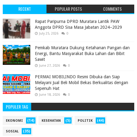
RECENT
POPULAR POSTS
COMMENTS
‎Rapat Paripurna DPRD Muratara Lantik PAW
Anggota DPRD Sisa Masa Jabatan 2024–2029 ‎
July 25, 2026
0
Pemkab Muratara Dukung Ketahanan Pangan dan
Energi, Bantu Masyarakat Buka Lahan dan Bibit
Sawit
June 27, 2026
0
PERMAI MOBILINDO Resmi Dibuka dan Siap
Melayani Jual Beli Mobil Bekas Berkualitas dengan
Sepenuh Hat
June 18, 2026
0
POPULER TAG
(14)
(5)
(44)
EKONOMI
KESEHATAN
POLITIK
(35)
SOSIAL