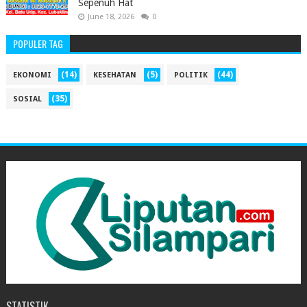
Sepenuh Hat
June 18, 2026
0
POPULER TAG
(14)
(5)
(44)
EKONOMI
KESEHATAN
POLITIK
(35)
SOSIAL
STATISTIK