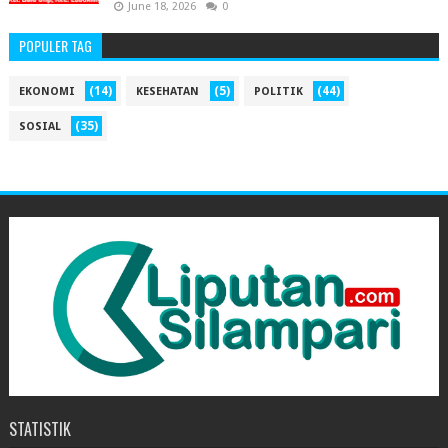
June 18, 2026
0
POPULER TAG
(14)
(5)
(44)
EKONOMI
KESEHATAN
POLITIK
(35)
SOSIAL
STATISTIK