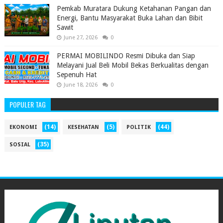
Pemkab Muratara Dukung Ketahanan Pangan dan
Energi, Bantu Masyarakat Buka Lahan dan Bibit
Sawit
June 27, 2026
0
PERMAI MOBILINDO Resmi Dibuka dan Siap
Melayani Jual Beli Mobil Bekas Berkualitas dengan
Sepenuh Hat
June 18, 2026
0
POPULER TAG
(14)
(5)
(44)
EKONOMI
KESEHATAN
POLITIK
(35)
SOSIAL