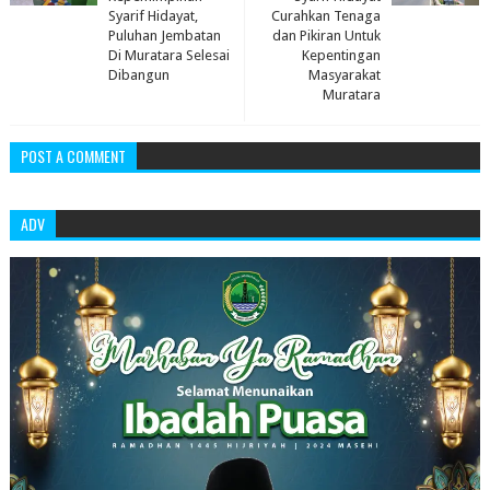
Syarif Hidayat,
Curahkan Tenaga
Puluhan Jembatan
dan Pikiran Untuk
Di Muratara Selesai
Kepentingan
Dibangun
Masyarakat
Muratara
POST A COMMENT
ADV