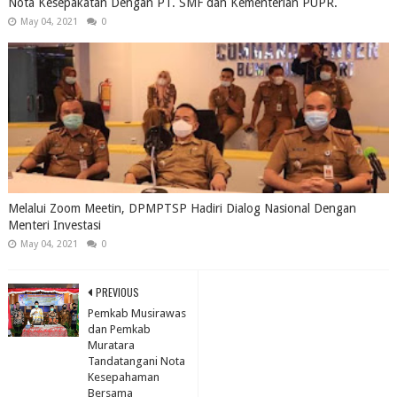
Nota Kesepakatan Dengan PT. SMF dan Kementerian PUPR.
May 04, 2021
0
Melalui Zoom Meetin, DPMPTSP Hadiri Dialog Nasional Dengan
Menteri Investasi
May 04, 2021
0
PREVIOUS
Pemkab Musirawas
dan Pemkab
Muratara
Tandatangani Nota
Kesepahaman
Bersama