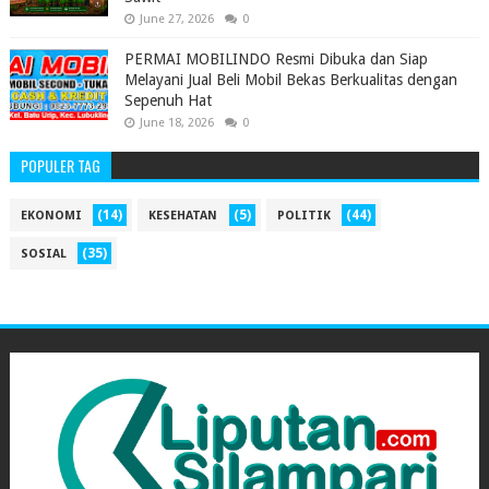
June 27, 2026
0
PERMAI MOBILINDO Resmi Dibuka dan Siap
Melayani Jual Beli Mobil Bekas Berkualitas dengan
Sepenuh Hat
June 18, 2026
0
POPULER TAG
(14)
(5)
(44)
EKONOMI
KESEHATAN
POLITIK
(35)
SOSIAL