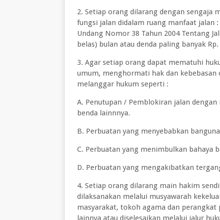
2. Setiap orang dilarang dengan sengaja
fungsi jalan didalam ruang manfaat jalan 
Undang Nomor 38 Tahun 2004 Tentang Jala
belas) bulan atau denda paling banyak Rp. 
3. Agar setiap orang dapat mematuhi huk
umum, menghormati hak dan kebebasan or
melanggar hukum seperti :
A. Penutupan / Pemblokiran jalan denga
benda lainnnya.
B. Perbuatan yang menyebabkan bangunan un
C. Perbuatan yang menimbulkan bahaya bag
D. Perbuatan yang mengakibatkan tergang
4. Setiap orang dilarang main hakim send
dilaksanakan melalui musyawarah kekelua
masyarakat, tokoh agama dan perangkat p
lainnya atau diselesaikan melalui jalur hu