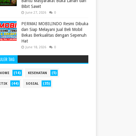
Bantu Masyarakat Buka Lahan dan
Bibit Sawit
June 27, 2026
0
PERMAI MOBILINDO Resmi Dibuka
dan Siap Melayani Jual Beli Mobil
Bekas Berkualitas dengan Sepenuh
Hat
June 18, 2026
0
ULER TAG
(14)
(5)
NOMI
KESEHATAN
(44)
(35)
ITIK
SOSIAL