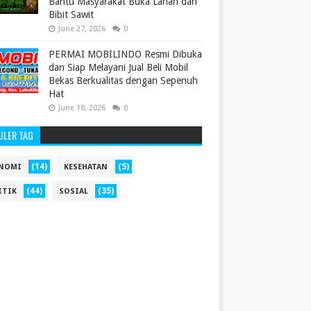
Bantu Masyarakat Buka Lahan dan
Bibit Sawit
June 27, 2026
0
PERMAI MOBILINDO Resmi Dibuka
dan Siap Melayani Jual Beli Mobil
Bekas Berkualitas dengan Sepenuh
Hat
June 18, 2026
0
ULER TAG
(14)
(5)
NOMI
KESEHATAN
(44)
(35)
ITIK
SOSIAL