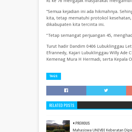
RI ke 76 mengajak masyarakat mengambi
“Semua kejadian ini ada hikmahnya. Sehi
kita, tetap mematuhi protokol kesehatan
dikabupaten kita tercinta ini.
“Tetap semangat perjuangan 45, menghada
Turut hadir Dandim 0406 Lubuklinggau Let
Efrannedy, Kajari Lubuklinggau Willy Ade 
Kemenag Mura H Hermadi, serta Kepala O
TAGS:
RELATED POSTS
PREVIOUS
Mahasiswa UNIVBI Keberatan Dipi