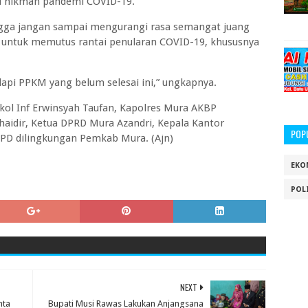
l hikmah pandemi COVID-19.
ngga jangan sampai mengurangi rasa semangat juang
, untuk memutus rantai penularan COVID-19, khususnya
pi PPKM yang belum selesai ini,” ungkapnya.
kol Inf Erwinsyah Taufan, Kapolres Mura AKBP
Chaidir, Ketua DPRD Mura Azandri, Kepala Kantor
POP
PD dilingkungan Pemkab Mura. (Ajn)
EKO
POL
NEXT
nta
Bupati Musi Rawas Lakukan Anjangsana