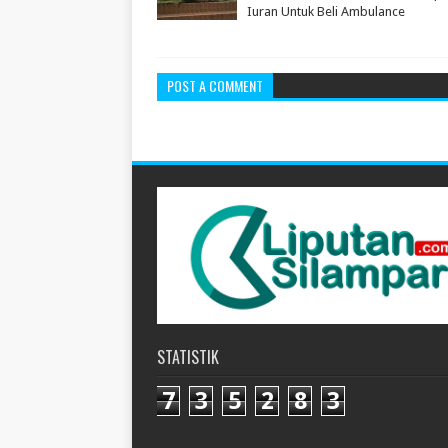
Iuran Untuk Beli Ambulance
POST A COMMENT
STATISTIK
7
3
5
2
8
3