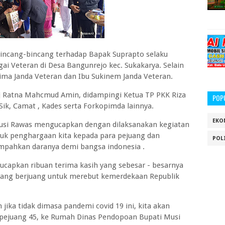
incang-bincang terhadap Bapak Suprapto selaku
ai Veteran di Desa Bangunrejo kec. Sukakarya. Selain
ima Janda Veteran dan Ibu Sukinem Janda Veteran.
j Ratna Mahcmud Amin, didampingi Ketua TP PKK Riza
POP
ik, Camat , Kades serta Forkopimda lainnya.
EKO
usi Rawas mengucapkan dengan dilaksanakan kegiatan
tuk penghargaan kita kepada para pejuang dan
POL
pahkan daranya demi bangsa indonesia .
ucapkan ribuan terima kasih yang sebesar - besarnya
 yang berjuang untuk merebut kemerdekaan Republik
ka tidak dimasa pandemi covid 19 ini, kita akan
ejuang 45, ke Rumah Dinas Pendopoan Bupati Musi