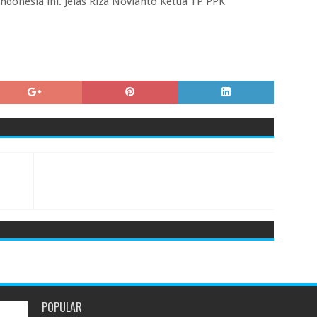
onesia ini. Jelas Riza Novianto Ketua TP PPK
POPULAR