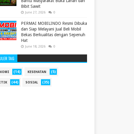
Bantu Masyarakat Buka Lahan dan
Bibit Sawit
June 27, 2026
0
PERMAI MOBILINDO Resmi Dibuka
dan Siap Melayani Jual Beli Mobil
Bekas Berkualitas dengan Sepenuh
Hat
June 18, 2026
0
ULER TAG
(14)
(5)
NOMI
KESEHATAN
(44)
(35)
ITIK
SOSIAL