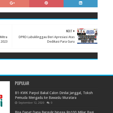
NEXT
Mitra
DPRD Lubuklinggau Beri Apresiasi Atas
 2023
Dedikasi Para Guru
POPULAR
B1-KWK Parpol Bakal Calon Dinilai Janggal, Tokoh
Pemuda Mengadu ke Bawaslu Muratara
September 12, 2020
0
Bisa Dapat Dana Bergulir hingga Rp100 Miliar Bagi