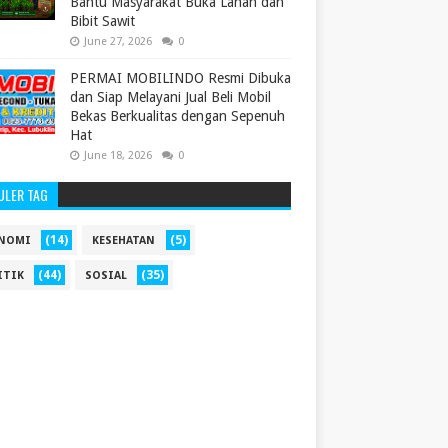
Bantu Masyarakat Buka Lahan dan
Bibit Sawit
June 27, 2026
0
PERMAI MOBILINDO Resmi Dibuka
dan Siap Melayani Jual Beli Mobil
Bekas Berkualitas dengan Sepenuh
Hat
June 18, 2026
0
ULER TAG
(14)
(5)
NOMI
KESEHATAN
(44)
(35)
ITIK
SOSIAL