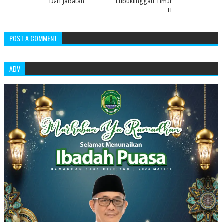
Dari Jabatan
Lubuklinggau Timur
II
POST A COMMENT
ADV