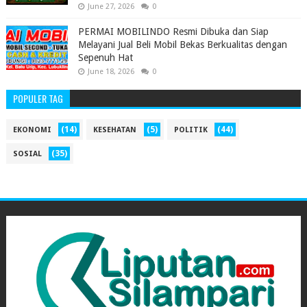
June 27, 2026
0
PERMAI MOBILINDO Resmi Dibuka dan Siap
Melayani Jual Beli Mobil Bekas Berkualitas dengan
Sepenuh Hat
June 18, 2026
0
POPULER TAG
(14)
(5)
(44)
EKONOMI
KESEHATAN
POLITIK
(35)
SOSIAL