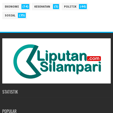
(14)
(5)
(44)
EKONOMI
KESEHATAN
POLITIK
(35)
SOSIAL
STATISTIK
POPULAR