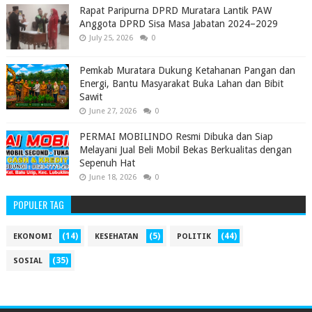
‎Rapat Paripurna DPRD Muratara Lantik PAW
Anggota DPRD Sisa Masa Jabatan 2024–2029 ‎
July 25, 2026
0
Pemkab Muratara Dukung Ketahanan Pangan dan
Energi, Bantu Masyarakat Buka Lahan dan Bibit
Sawit
June 27, 2026
0
PERMAI MOBILINDO Resmi Dibuka dan Siap
Melayani Jual Beli Mobil Bekas Berkualitas dengan
Sepenuh Hat
June 18, 2026
0
POPULER TAG
(14)
(5)
(44)
EKONOMI
KESEHATAN
POLITIK
(35)
SOSIAL