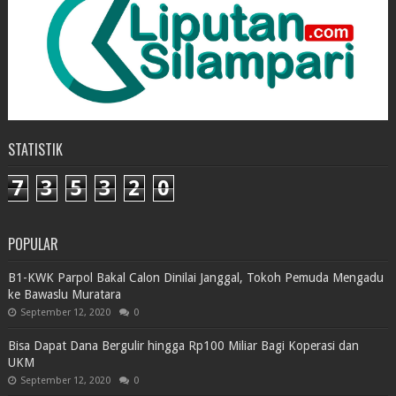
STATISTIK
7
3
5
3
2
0
POPULAR
B1-KWK Parpol Bakal Calon Dinilai Janggal, Tokoh Pemuda Mengadu
ke Bawaslu Muratara
September 12, 2020
0
Bisa Dapat Dana Bergulir hingga Rp100 Miliar Bagi Koperasi dan
UKM
September 12, 2020
0