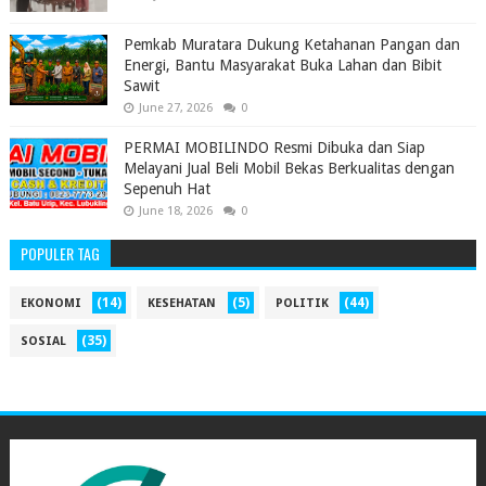
Pemkab Muratara Dukung Ketahanan Pangan dan
Energi, Bantu Masyarakat Buka Lahan dan Bibit
Sawit
June 27, 2026
0
PERMAI MOBILINDO Resmi Dibuka dan Siap
Melayani Jual Beli Mobil Bekas Berkualitas dengan
Sepenuh Hat
June 18, 2026
0
POPULER TAG
(14)
(5)
(44)
EKONOMI
KESEHATAN
POLITIK
(35)
SOSIAL