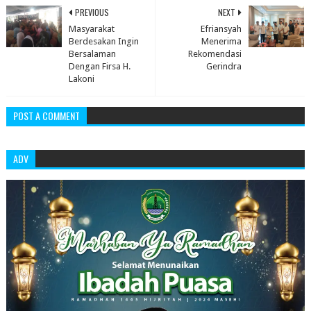
PREVIOUS
NEXT
Masyarakat
Efriansyah
Berdesakan Ingin
Menerima
Bersalaman
Rekomendasi
Dengan Firsa H.
Gerindra
Lakoni
POST A COMMENT
ADV