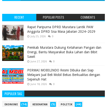
RECENT
POPULAR POSTS
COMMENTS
‎Rapat Paripurna DPRD Muratara Lantik PAW
Anggota DPRD Sisa Masa Jabatan 2024–2029 ‎
July 25, 2026
0
Pemkab Muratara Dukung Ketahanan Pangan dan
Energi, Bantu Masyarakat Buka Lahan dan Bibit
Sawit
June 27, 2026
0
PERMAI MOBILINDO Resmi Dibuka dan Siap
Melayani Jual Beli Mobil Bekas Berkualitas dengan
Sepenuh Hat
June 18, 2026
0
POPULER TAG
(14)
(5)
(44)
EKONOMI
KESEHATAN
POLITIK