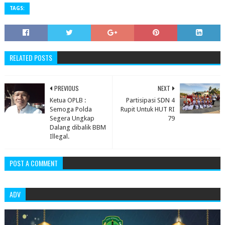
TAGS:
RELATED POSTS
PREVIOUS
NEXT
Ketua OPLB :
Partisipasi SDN 4
Semoga Polda
Rupit Untuk HUT RI
Segera Ungkap
79
Dalang dibalik BBM
Illegal.
POST A COMMENT
ADV