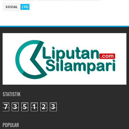
(35)
SOSIAL
STATISTIK
7
3
5
1
2
3
POPULAR