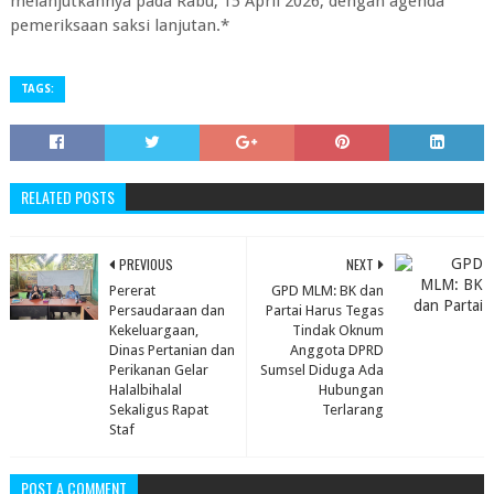
melanjutkannya pada Rabu, 15 April 2026, dengan agenda
pemeriksaan saksi lanjutan.*
TAGS:
RELATED POSTS
PREVIOUS
NEXT
Pererat
GPD MLM: BK dan
Persaudaraan dan
Partai Harus Tegas
Kekeluargaan,
Tindak Oknum
Dinas Pertanian dan
Anggota DPRD
Perikanan Gelar
Sumsel Diduga Ada
Halalbihalal
Hubungan
Sekaligus Rapat
Terlarang
Staf
POST A COMMENT