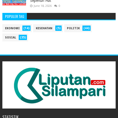
Sepenuh Hat
June 18, 2026
0
POPULER TAG
(14)
(5)
(44)
EKONOMI
KESEHATAN
POLITIK
(35)
SOSIAL
STATISTIK