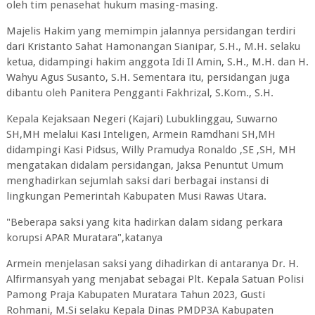
oleh tim penasehat hukum masing-masing.
Majelis Hakim yang memimpin jalannya persidangan terdiri
dari Kristanto Sahat Hamonangan Sianipar, S.H., M.H. selaku
ketua, didampingi hakim anggota Idi Il Amin, S.H., M.H. dan H.
Wahyu Agus Susanto, S.H. Sementara itu, persidangan juga
dibantu oleh Panitera Pengganti Fakhrizal, S.Kom., S.H.
Kepala Kejaksaan Negeri (Kajari) Lubuklinggau, Suwarno
SH,MH melalui Kasi Inteligen, Armein Ramdhani SH,MH
didampingi Kasi Pidsus, Willy Pramudya Ronaldo ,SE ,SH, MH
mengatakan didalam persidangan, Jaksa Penuntut Umum
menghadirkan sejumlah saksi dari berbagai instansi di
lingkungan Pemerintah Kabupaten Musi Rawas Utara.
"Beberapa saksi yang kita hadirkan dalam sidang perkara
korupsi APAR Muratara",katanya
Armein menjelasan saksi yang dihadirkan di antaranya Dr. H.
Alfirmansyah yang menjabat sebagai Plt. Kepala Satuan Polisi
Pamong Praja Kabupaten Muratara Tahun 2023, Gusti
Rohmani, M.Si selaku Kepala Dinas PMDP3A Kabupaten