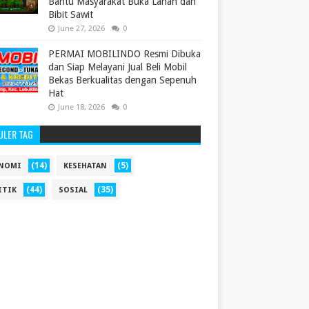
Bantu Masyarakat Buka Lahan dan
Bibit Sawit
June 27, 2026
0
PERMAI MOBILINDO Resmi Dibuka
dan Siap Melayani Jual Beli Mobil
Bekas Berkualitas dengan Sepenuh
Hat
June 18, 2026
0
ULER TAG
(14)
(5)
NOMI
KESEHATAN
(44)
(35)
ITIK
SOSIAL