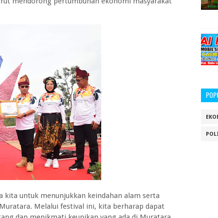
 turut mendorong pertumbuhan ekonomi masyarakat
POP
EKO
POL
ara kita untuk menunjukkan keindahan alam serta
ratara. Melalui festival ini, kita berharap dapat
tang dan menikmati keunikan yang ada di Muratara,